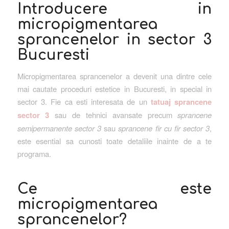
Introducere in
micropigmentarea
sprancenelor in sector 3
Bucuresti
Micropigmentarea sprancenelor a devenit una dintre cele
mai cautate proceduri estetice in Bucuresti, in special in
sector 3. Fie ca esti interesata de un
tatuaj sprancene
sector 3
sau de tehnici avansate precum
sprancene
semipermanente sector 3
sau
sprancene fir cu fir sector 3
,
este esential sa cunosti toate detaliile inainte de a te
programa.
Ce este
micropigmentarea
sprancenelor?