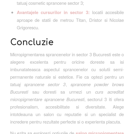
tatuaj cosmetic sprancene sector 3;
Avantajele cursurilor in sector 3:
locatii accesibile
aproape de statii de metrou Titan, Dristor si Nicolae
Grigorescu.
Concluzie
Micropigmentarea sprancenelor in sector 3 Bucuresti este o
alegere excelenta pentru oricine doreste sa isi
imbunatateasca aspectul sprancenelor cu solutii semi-
permanente naturale si estetice. Fie ca optezi pentru un
tatuaj sprancene sector 3
,
sprancene powder brows
Bucuresti
sau doresti sa urmezi un
curs acreditat
micropigmentare sprancene Bucuresti
, sectorul 3 iti ofera
profesionalism, accesibilitate si diversitate. Alege
intotdeauna un salon cu reputatie si un specialist de
incredere pentru rezultate perfecte si o experienta placuta.
Nu ezita sa explorezi optiunile de
salon micropigmentare