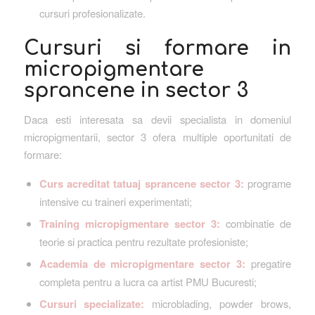
cursuri profesionalizate.
Cursuri si formare in
micropigmentare
sprancene in sector 3
Daca esti interesata sa devii specialista in domeniul
micropigmentarii, sector 3 ofera multiple oportunitati de
formare:
Curs acreditat tatuaj sprancene sector 3:
programe
intensive cu traineri experimentati;
Training micropigmentare sector 3:
combinatie de
teorie si practica pentru rezultate profesioniste;
Academia de micropigmentare sector 3:
pregatire
completa pentru a lucra ca artist PMU Bucuresti;
Cursuri specializate:
microblading, powder brows,