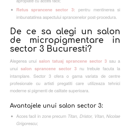
apropiate cu acces facil;
Retus sprancene sector 3:
pentru mentinerea si
imbunatatirea aspectului sprancenelor post-procedura.
De ce sa alegi un salon
de micropigmentare in
sector 3 Bucuresti?
Alegerea unui
salon tatuaj sprancene sector 3
sau a
unui
salon sprancene sector 3
nu trebuie facuta la
intamplare. Sector 3 ofera o gama variata de centre
profesionale cu artisti pregatiti care utilizeaza tehnici
moderne si pigmenti de calitate superioara.
Avantajele unui salon sector 3:
Acces facil in zone precum
Titan, Dristor, Vitan, Nicolae
Grigorescu
;