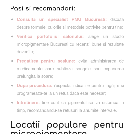
Pasi si recomandari:
Consulta un specialist PMU Bucuresti:
discuta
despre formele, culorile si metodele potrivite pentru tine;
Verifica portofoliul salonului:
alege un studio
micropigmentare Bucuresti cu recenzii bune si rezultate
dovedite;
Pregatirea pentru sesiune:
evita administrarea de
medicamente care subtiaza sangele sau expunerea
prelungita la soare;
Dupa procedura:
respecta indicatiile pentru ingrijire si
programeaza-te la un retus daca este necesar;
Intretinere:
tine cont ca pigmentul se va estompa in
timp, recomandandu-se retusuri la anumite intervale.
Locatii populare pentru
micropigmentare