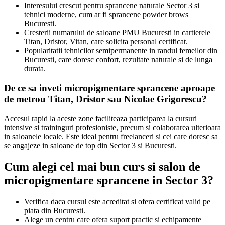
Interesului crescut pentru sprancene naturale Sector 3 si
tehnici moderne, cum ar fi sprancene powder brows
Bucuresti.
Cresterii numarului de saloane PMU Bucuresti in cartierele
Titan, Dristor, Vitan, care solicita personal certificat.
Popularitatii tehnicilor semipermanente in randul femeilor din
Bucuresti, care doresc confort, rezultate naturale si de lunga
durata.
De ce sa inveti micropigmentare sprancene aproape
de metrou Titan, Dristor sau Nicolae Grigorescu?
Accesul rapid la aceste zone faciliteaza participarea la cursuri
intensive si traininguri profesioniste, precum si colaborarea ulterioara
in saloanele locale. Este ideal pentru freelanceri si cei care doresc sa
se angajeze in saloane de top din Sector 3 si Bucuresti.
Cum alegi cel mai bun curs si salon de
micropigmentare sprancene in Sector 3?
Verifica daca cursul este acreditat si ofera certificat valid pe
piata din Bucuresti.
Alege un centru care ofera suport practic si echipamente