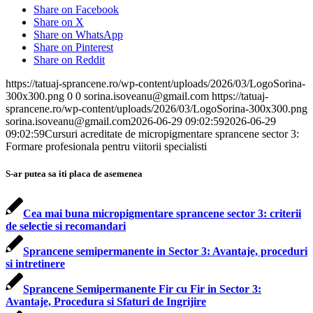
Share on Facebook
Share on X
Share on WhatsApp
Share on Pinterest
Share on Reddit
https://tatuaj-sprancene.ro/wp-content/uploads/2026/03/LogoSorina-
300x300.png
0
0
sorina.isoveanu@gmail.com
https://tatuaj-
sprancene.ro/wp-content/uploads/2026/03/LogoSorina-300x300.png
sorina.isoveanu@gmail.com
2026-06-29 09:02:59
2026-06-29
09:02:59
Cursuri acreditate de micropigmentare sprancene sector 3:
Formare profesionala pentru viitorii specialisti
S-ar putea sa iti placa de asemenea
Cea mai buna micropigmentare sprancene sector 3: criterii
de selectie si recomandari
Sprancene semipermanente in Sector 3: Avantaje, proceduri
si intretinere
Sprancene Semipermanente Fir cu Fir in Sector 3:
Avantaje, Procedura si Sfaturi de Ingrijire