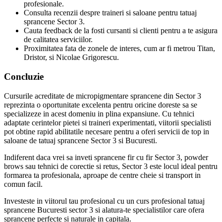
profesionale.
Consulta recenzii despre traineri si saloane pentru tatuaj
sprancene Sector 3.
Cauta feedback de la fosti cursanti si clienti pentru a te asigura
de calitatea serviciilor.
Proximitatea fata de zonele de interes, cum ar fi metrou Titan,
Dristor, si Nicolae Grigorescu.
Concluzie
Cursurile acreditate de micropigmentare sprancene din Sector 3
reprezinta o oportunitate excelenta pentru oricine doreste sa se
specializeze in acest domeniu in plina expansiune. Cu tehnici
adaptate cerintelor pietei si traineri experimentati, viitorii specialisti
pot obtine rapid abilitatile necesare pentru a oferi servicii de top in
saloane de tatuaj sprancene Sector 3 si Bucuresti.
Indiferent daca vrei sa inveti sprancene fir cu fir Sector 3, powder
brows sau tehnici de corectie si retus, Sector 3 este locul ideal pentru
formarea ta profesionala, aproape de centre cheie si transport in
comun facil.
Investeste in viitorul tau profesional cu un curs profesional tatuaj
sprancene Bucuresti sector 3 si alatura-te specialistilor care ofera
sprancene perfecte si naturale in capitala.