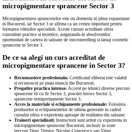
micropigmentare sprancene Sector 3
Micropigmentarea sprancenelor este un domeniu in plina expansiune
in Bucuresti, iar Sector 3 se afirma ca un centru important pentru
formarea viitorilor specialisti. Aceste cursuri acreditate ofera
cunostinte practice si teoretice, asigurandu-le absolventilor
oportunitati de cariera in saloane de microneedling si tatuaj cosmetic
sprancene in Sector 3.
De ce sa alegi un curs acreditat de
micropigmentare sprancene in Sector 3?
Recunoastere profesionala:
Certificatul eliberat este valabil
si recunoscut pe piata muncii din Bucuresti.
Pregatire practica intensa:
Accent pe tehnici diverse precum
sprancene fir cu fir Sector 3, powder brows Sector 3,
sprancene semipermanente Sector 3.
Acces la materiale si echipamente profesionale:
Folosirea
produselor si echipamentelor de ultima generatie in cadrul
cursului ofera o experienta aproape de realitatea din saloane.
Traineri specializati:
Instructorii sunt artisti cu experienta in
micropigmentare sprancene Bucuresti, inclusiv in zone
precum Titan, Dristor, Nicolae Grigorescu sau Vitan.