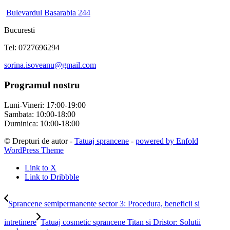
Bulevardul Basarabia 244
Bucuresti
Tel: 0727696294
sorina.isoveanu@gmail.com
Programul nostru
Luni-Vineri: 17:00-19:00
Sambata: 10:00-18:00
Duminica: 10:00-18:00
© Drepturi de autor -
Tatuaj sprancene
-
powered by Enfold
WordPress Theme
Link to X
Link to Dribbble
Sprancene semipermanente sector 3: Procedura, beneficii si
intretinere
Tatuaj cosmetic sprancene Titan si Dristor: Solutii