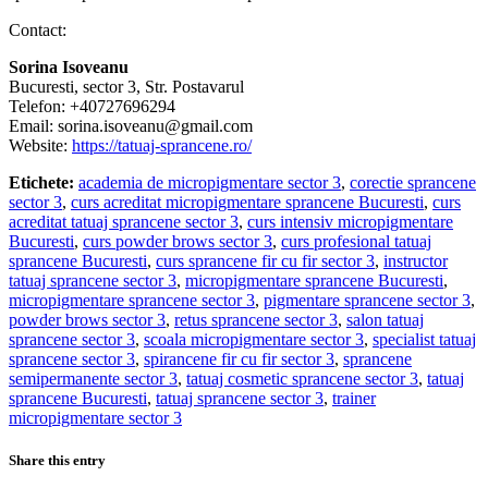
Contact:
Sorina Isoveanu
Bucuresti, sector 3, Str. Postavarul
Telefon: +40727696294
Email: sorina.isoveanu@gmail.com
Website:
https://tatuaj-sprancene.ro/
Etichete:
academia de micropigmentare sector 3
,
corectie sprancene
sector 3
,
curs acreditat micropigmentare sprancene Bucuresti
,
curs
acreditat tatuaj sprancene sector 3
,
curs intensiv micropigmentare
Bucuresti
,
curs powder brows sector 3
,
curs profesional tatuaj
sprancene Bucuresti
,
curs sprancene fir cu fir sector 3
,
instructor
tatuaj sprancene sector 3
,
micropigmentare sprancene Bucuresti
,
micropigmentare sprancene sector 3
,
pigmentare sprancene sector 3
,
powder brows sector 3
,
retus sprancene sector 3
,
salon tatuaj
sprancene sector 3
,
scoala micropigmentare sector 3
,
specialist tatuaj
sprancene sector 3
,
spirancene fir cu fir sector 3
,
sprancene
semipermanente sector 3
,
tatuaj cosmetic sprancene sector 3
,
tatuaj
sprancene Bucuresti
,
tatuaj sprancene sector 3
,
trainer
micropigmentare sector 3
Share this entry