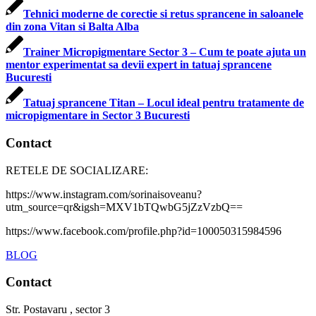
Tehnici moderne de corectie si retus sprancene in saloanele
din zona Vitan si Balta Alba
Trainer Micropigmentare Sector 3 – Cum te poate ajuta un
mentor experimentat sa devii expert in tatuaj sprancene
Bucuresti
Tatuaj sprancene Titan – Locul ideal pentru tratamente de
micropigmentare in Sector 3 Bucuresti
Contact
RETELE DE SOCIALIZARE:
https://www.instagram.com/sorinaisoveanu?
utm_source=qr&igsh=MXV1bTQwbG5jZzVzbQ==
https://www.facebook.com/profile.php?id=100050315984596
BLOG
Contact
Str. Postavaru , sector 3