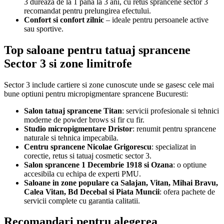
3 dureaza de la 1 pana la 3 ani, cu retus sprancene sector 3
recomandat pentru prelungirea efectului.
Confort si confort zilnic
– ideale pentru persoanele active
sau sportive.
Top saloane pentru tatuaj sprancene
Sector 3 si zone limitrofe
Sector 3 include cartiere si zone cunoscute unde se gasesc cele mai
bune optiuni pentru micropigmentare sprancene Bucuresti:
Salon tatuaj sprancene Titan
: servicii profesionale si tehnici
moderne de powder brows si fir cu fir.
Studio micropigmentare Dristor
: renumit pentru sprancene
naturale si tehnica impecabila.
Centru sprancene Nicolae Grigorescu
: specializat in
corectie, retus si tatuaj cosmetic sector 3.
Salon sprancene 1 Decembrie 1918 si Ozana
: o optiune
accesibila cu echipa de experti PMU.
Saloane in zone populare ca Salajan, Vitan, Mihai Bravu,
Calea Vitan, Bd Decebal si Piata Muncii
: ofera pachete de
servicii complete cu garantia calitatii.
Recomandari pentru alegerea