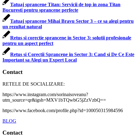
Tatuaj sprancene Titan: Servicii de top in zona Titan
Bucuresti pentru sprancene perfecte
Tatuaj sprancene Mihai Bravu Sector 3 – ce sa alegi pentru
un rezultat natural
Retus si corectie sprancene in Sector 3: solutii profesionale
pentru un aspect perfect
Retus si Corectii Sprancene in Sector 3: Cand si De Ce Este
Important sa Alegi un Expert Local
Contact
RETELE DE SOCIALIZARE:
https://www.instagram.com/sorinaisoveanu?
utm_source=qr&igsh=MXV1bTQwbG5jZzVzbQ==
https://www.facebook.com/profile.php?id=100050315984596
BLOG
Contact