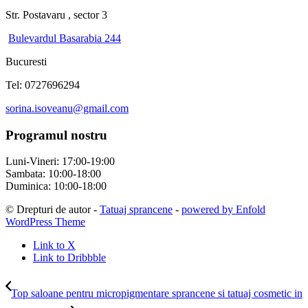
Str. Postavaru , sector 3
Bulevardul Basarabia 244
Bucuresti
Tel: 0727696294
sorina.isoveanu@gmail.com
Programul nostru
Luni-Vineri: 17:00-19:00
Sambata: 10:00-18:00
Duminica: 10:00-18:00
© Drepturi de autor -
Tatuaj sprancene
-
powered by Enfold
WordPress Theme
Link to X
Link to Dribbble
Top saloane pentru micropigmentare sprancene si tatuaj cosmetic in