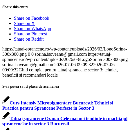
Share this entry
Share on Facebook
Share on X
Share on WhatsApp
Share on Pinterest
Share on Reddit
https://tatuaj-sprancene.ro/wp-content/uploads/2026/03/LogoSorina-
300x300.png
0
0
sorina.isoveanu@gmail.com
https://tatuaj-
sprancene.ro/wp-content/uploads/2026/03/LogoSorina-300x300.png
sorina.isoveanu@gmail.com
2026-07-06 09:09:32
2026-07-06
09:09:32
Ghid complet pentru tatuaj sprancene sector 3: tehnici,
beneficii si recomandari locale
S-ar putea sa iti placa de asemenea
Curs Intensiv Micropigmentare Bucuresti: Tehnici si
Practica pentru Sprancene Perfecte in Sector 3
Tatuaj sprancene Ozana: Cele mai noi tendinte in machiajul
sprancenelor in sector 3 Bucuresti