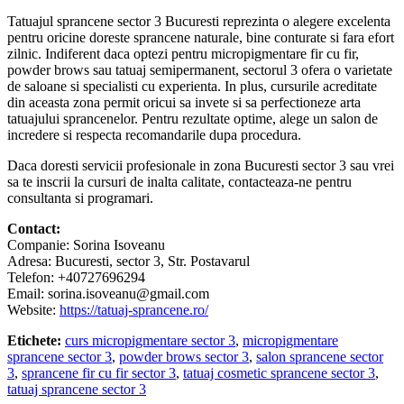
Tatuajul sprancene sector 3 Bucuresti reprezinta o alegere excelenta
pentru oricine doreste sprancene naturale, bine conturate si fara efort
zilnic. Indiferent daca optezi pentru micropigmentare fir cu fir,
powder brows sau tatuaj semipermanent, sectorul 3 ofera o varietate
de saloane si specialisti cu experienta. In plus, cursurile acreditate
din aceasta zona permit oricui sa invete si sa perfectioneze arta
tatuajului sprancenelor. Pentru rezultate optime, alege un salon de
incredere si respecta recomandarile dupa procedura.
Daca doresti servicii profesionale in zona Bucuresti sector 3 sau vrei
sa te inscrii la cursuri de inalta calitate, contacteaza-ne pentru
consultanta si programari.
Contact:
Companie: Sorina Isoveanu
Adresa: Bucuresti, sector 3, Str. Postavarul
Telefon: +40727696294
Email: sorina.isoveanu@gmail.com
Website:
https://tatuaj-sprancene.ro/
Etichete:
curs micropigmentare sector 3
,
micropigmentare
sprancene sector 3
,
powder brows sector 3
,
salon sprancene sector
3
,
sprancene fir cu fir sector 3
,
tatuaj cosmetic sprancene sector 3
,
tatuaj sprancene sector 3