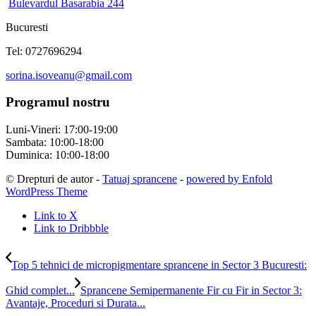
Bulevardul Basarabia 244
Bucuresti
Tel: 0727696294
sorina.isoveanu@gmail.com
Programul nostru
Luni-Vineri: 17:00-19:00
Sambata: 10:00-18:00
Duminica: 10:00-18:00
© Drepturi de autor -
Tatuaj sprancene
-
powered by Enfold
WordPress Theme
Link to X
Link to Dribbble
Top 5 tehnici de micropigmentare sprancene in Sector 3 Bucuresti:
Ghid complet...
Sprancene Semipermanente Fir cu Fir in Sector 3:
Avantaje, Proceduri si Durata...