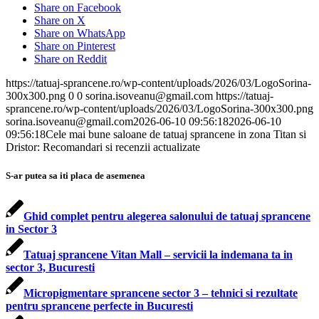
Share on Facebook
Share on X
Share on WhatsApp
Share on Pinterest
Share on Reddit
https://tatuaj-sprancene.ro/wp-content/uploads/2026/03/LogoSorina-
300x300.png
0
0
sorina.isoveanu@gmail.com
https://tatuaj-
sprancene.ro/wp-content/uploads/2026/03/LogoSorina-300x300.png
sorina.isoveanu@gmail.com
2026-06-10 09:56:18
2026-06-10
09:56:18
Cele mai bune saloane de tatuaj sprancene in zona Titan si
Dristor: Recomandari si recenzii actualizate
S-ar putea sa iti placa de asemenea
Ghid complet pentru alegerea salonului de tatuaj sprancene
in Sector 3
Tatuaj sprancene Vitan Mall – servicii la indemana ta in
sector 3, Bucuresti
Micropigmentare sprancene sector 3 – tehnici si rezultate
pentru sprancene perfecte in Bucuresti