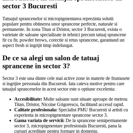
sector 3 Bucuresti
Tatuajul sprancenelor si micropigmentarea reprezinta solutii
populare pentru obtinerea unor sprancene perfecte, naturale si
permanente. In zona Titan si Dristor, sector 3 Bucuresti, exista o
varietate de saloane specializate in tehnici precum tatuaj sprancene
fir cu fir, powder brows, corectie si retus sprancene, garantand un
aspect fresh si ingrijit timp indelungat.
De ce sa alegi un salon de tatuaj
sprancene in sector 3?
Sector 3 este una dintre cele mai active zone in materie de frumusete
si ingrijire personala din Bucuresti. Iata cateva motive pentru care
tatuajul sprancenelor in acest sector este o optiune excelenta:
Accesibilitate:
Multe saloane sunt situate aproape de metrou
Titan, Dristor, Nicolae Grigorescu, facilitand accesul rapid.
Calitate profesionala:
Specialist PMU Bucuresti si artisti cu
experienta in micropigmentare sprancene sector 3.
Gama variata de servicii:
De la sprancene semipermanente
sector 3, micropigmentare profesionala Bucuresti, pana la
cursuri acreditate pentru formare in domeniu.