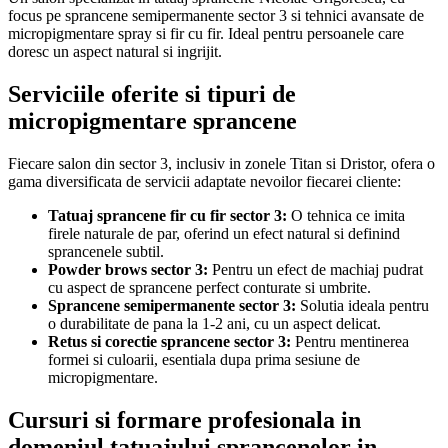
focus pe sprancene semipermanente sector 3 si tehnici avansate de
micropigmentare spray si fir cu fir. Ideal pentru persoanele care
doresc un aspect natural si ingrijit.
Serviciile oferite si tipuri de
micropigmentare sprancene
Fiecare salon din sector 3, inclusiv in zonele Titan si Dristor, ofera o
gama diversificata de servicii adaptate nevoilor fiecarei cliente:
Tatuaj sprancene fir cu fir sector 3:
O tehnica ce imita
firele naturale de par, oferind un efect natural si definind
sprancenele subtil.
Powder brows sector 3:
Pentru un efect de machiaj pudrat
cu aspect de sprancene perfect conturate si umbrite.
Sprancene semipermanente sector 3:
Solutia ideala pentru
o durabilitate de pana la 1-2 ani, cu un aspect delicat.
Retus si corectie sprancene sector 3:
Pentru mentinerea
formei si culoarii, esentiala dupa prima sesiune de
micropigmentare.
Cursuri si formare profesionala in
domeniul tatuajului sprancenelor in