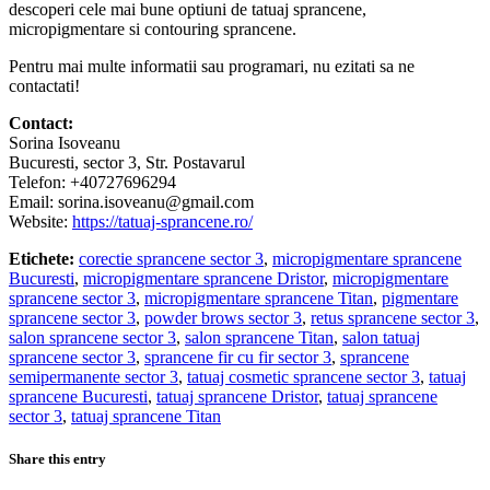
descoperi cele mai bune optiuni de tatuaj sprancene,
micropigmentare si contouring sprancene.
Pentru mai multe informatii sau programari, nu ezitati sa ne
contactati!
Contact:
Sorina Isoveanu
Bucuresti, sector 3, Str. Postavarul
Telefon: +40727696294
Email: sorina.isoveanu@gmail.com
Website:
https://tatuaj-sprancene.ro/
Etichete:
corectie sprancene sector 3
,
micropigmentare sprancene
Bucuresti
,
micropigmentare sprancene Dristor
,
micropigmentare
sprancene sector 3
,
micropigmentare sprancene Titan
,
pigmentare
sprancene sector 3
,
powder brows sector 3
,
retus sprancene sector 3
,
salon sprancene sector 3
,
salon sprancene Titan
,
salon tatuaj
sprancene sector 3
,
sprancene fir cu fir sector 3
,
sprancene
semipermanente sector 3
,
tatuaj cosmetic sprancene sector 3
,
tatuaj
sprancene Bucuresti
,
tatuaj sprancene Dristor
,
tatuaj sprancene
sector 3
,
tatuaj sprancene Titan
Share this entry