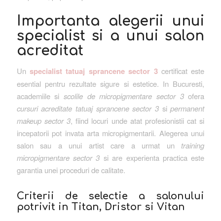
Importanta alegerii unui
specialist si a unui salon
acreditat
Un
specialist tatuaj sprancene sector 3
certificat este
esential pentru rezultate sigure si estetice. In Bucuresti,
academiile si
scolile de micropigmentare sector 3
ofera
cursuri acreditate tatuaj sprancene sector 3
si
permanent
makeup sector 3
, fiind locuri unde atat profesionistii cat si
incepatorii pot invata arta micropigmentarii. Alegerea unui
salon sau a unui artist care a urmat un
training
micropigmentare sector 3
si are experienta practica este
garantia unei proceduri de calitate.
Criterii de selectie a salonului
potrivit in Titan, Dristor si Vitan