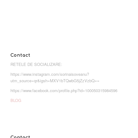
Contact
RETELE DE SOCIALIZARE:
https://www.instagram.com/sorinaisoveanu?
utm_source=qr&igsh=MXV1bTQwbG5jZzVzbQ==
https://www.facebook.com/profile.php?id=100050315984596
BLOG
Contact