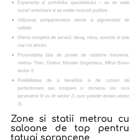
Experienta si portofoliul specialistului – sa se vada
lucrari anterioare si sa existe recenzii pozitive.
Utilizarea echipamentelor sterile si pigmentelor de
calitate.
Oferta completa de servicii: tatuaj, retus, corectie si cele
mai noi tehnici.
Proximitatea fata de zonele de calatorie frecventa:
metrou Titan, Dristor, Nicolae Grigorescu, Mihai Bravu
sector 3.
Posibilitatea de a beneficia si de cursuri de
perfectionare sau incepere in domeniu (ex:
curs
sprancene fir cu fir sector 3
,
curs powder brows sector
3
).
Zone si statii metrou cu
saloane de top pentru
tatuaj sprancene