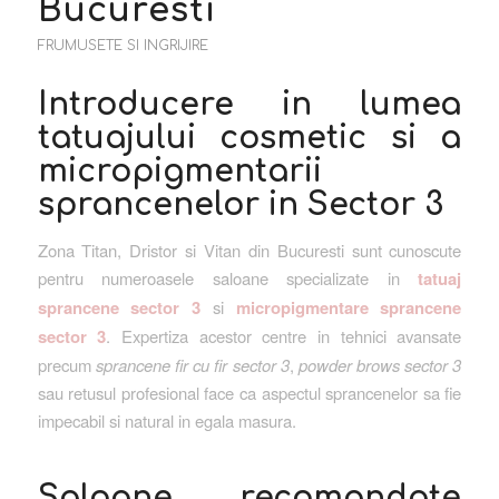
Bucuresti
FRUMUSETE SI INGRIJIRE
Introducere in lumea
tatuajului cosmetic si a
micropigmentarii
sprancenelor in Sector 3
Zona Titan, Dristor si Vitan din Bucuresti sunt cunoscute
pentru numeroasele saloane specializate in
tatuaj
sprancene sector 3
si
micropigmentare sprancene
sector 3
. Expertiza acestor centre in tehnici avansate
precum
sprancene fir cu fir sector 3
,
powder brows sector 3
sau retusul profesional face ca aspectul sprancenelor sa fie
impecabil si natural in egala masura.
Saloane recomandate