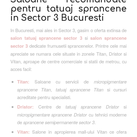
pentru tatuaj sprancene
in Sector 3 Bucuresti
In Bucuresti, mai ales in Sector 3, gasim o oferta extinsa de
salon tatuaj sprancene sector 3
si
salon sprancene
sector 3
dedicate frumusetii sprancenelor. Printre cele mai
apreciate se numara cele situate in zonele Titan, Dristor si
Vitan, aproape de centre comerciale si statii de metrou, cu
acces facil:
Titan:
Saloane cu servicii de
micropigmentare
sprancene Titan
,
tatuaj sprancene Titan
si cursuri
acreditate pentru specialisti.
Dristor:
Centre de
tatuaj sprancene Dristor
si
micropigmentare sprancene Dristor
cu tehnici moderne
de
sprancene semipermanente sector 3
.
Vitan:
Salone in apropierea mall-ului Vitan ce ofera