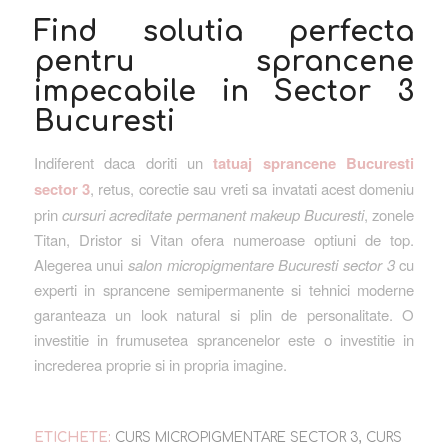
Find solutia perfecta
pentru sprancene
impecabile in Sector 3
Bucuresti
Indiferent daca doriti un
tatuaj sprancene Bucuresti
sector 3
, retus, corectie sau vreti sa invatati acest domeniu
prin
cursuri acreditate permanent makeup Bucuresti
, zonele
Titan, Dristor si Vitan ofera numeroase optiuni de top.
Alegerea unui
salon micropigmentare Bucuresti sector 3
cu
experti in sprancene semipermanente si tehnici moderne
garanteaza un look natural si plin de personalitate. O
investitie in frumusetea sprancenelor este o investitie in
increderea proprie si in propria imagine.
ETICHETE:
CURS MICROPIGMENTARE SECTOR 3
,
CURS