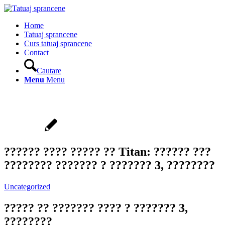
Home
Tatuaj sprancene
Curs tatuaj sprancene
Contact
Cautare
Menu
Menu
?????? ???? ????? ?? Titan: ?????? ???
???????? ??????? ? ??????? 3, ????????
Uncategorized
????? ?? ??????? ???? ? ??????? 3,
????????