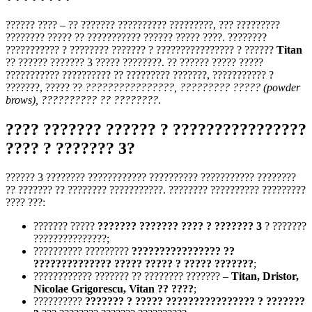
?????? ???? – ?? ??????? ?????????? ?????????, ??? ?????????
???????? ????? ?? ??????????? ?????? ????? ????. ????????
??????????? ? ???????? ??????? ? ???????????????? ? ??????
Titan
?? ?????? ??????? 3 ????? ????????. ?? ?????? ????? ?????
??????????? ?????????? ?? ????????? ???????, ??????????? ?
???????, ????? ??
????????????????, ????????? ????? (powder
brows), ?????????? ?? ????????
.
???? ??????? ?????? ? ????????????????
???? ? ??????? 3?
?????? 3 ???????? ???????????? ?????????? ??????????? ????????
?? ??????? ?? ???????? ???????????. ???????? ?????????? ?????????
???? ???:
??????? ?????
??????? ??????? ???? ? ??????? 3
? ???????
???????????????;
?????????? ?????????
???????????????? ??
?????????????? ????? ????? ? ????? ???????
;
???????????? ??????? ?? ???????? ??????? –
Titan, Dristor,
Nicolae Grigorescu, Vitan ?? ????
;
??????????
??????? ? ????? ???????????????? ? ???????