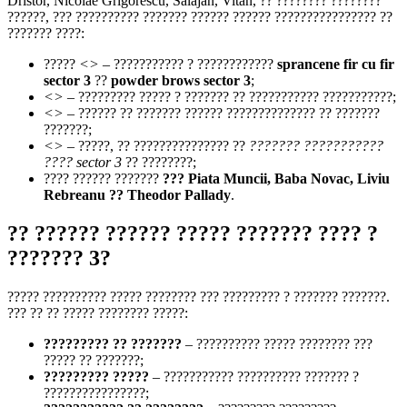
Dristor, Nicolae Grigorescu, Salajan, Vitan, ?? ???????? ????????
??????, ??? ?????????? ??????? ?????? ?????? ???????????????? ??
??????? ????:
?????
<>
– ??????????? ? ????????????
sprancene fir cu fir
sector 3
??
powder brows sector 3
;
<>
– ????????? ????? ? ??????? ?? ??????????? ???????????;
<>
– ?????? ?? ??????? ?????? ?????????????? ?? ???????
???????;
<>
– ?????, ?? ??????????????? ??
??????? ???????????
???? sector 3
?? ????????;
???? ?????? ???????
??? Piata Muncii, Baba Novac, Liviu
Rebreanu ?? Theodor Pallady
.
?? ?????? ?????? ????? ??????? ???? ?
??????? 3?
????? ?????????? ????? ???????? ??? ????????? ? ??????? ???????.
??? ?? ?? ????? ???????? ?????:
????????? ?? ???????
– ?????????? ????? ???????? ???
????? ?? ???????;
????????? ?????
– ??????????? ?????????? ??????? ?
????????????????;