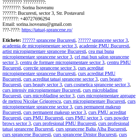
????????? ??????????:
????????: Sorina Isoveanu
??????: Bucuresti, sector 3, Str. Postavarul
???????: +40727696294
Email: sorina.isoveanu@gmail.com
???-????:
https://tatuaj-sprancene.ro/
Etichete:
?????? sprancene Bucuresti
,
?????? sprancene sector 3
,
academia de micropigmentare sector 3
,
academie PMU Bucuresti
,
artist micropigmentare sprancene Bucuresti
,
cea mai buna
micropigmentare sprancene sector 3
,
cel mai bun salon sprancene
sector 3
,
centru de formare micropigmentare sector 3
,
centru PMU
Bucuresti
,
corectie sprancene sector 3
,
curs acreditat
micropigmentare sprancene Bucuresti
,
curs acreditat PMU
Bucuresti
,
curs acreditat tatuaj sprancene sector 3
,
curs beauty
Bucuresti
,
curs beauty sector 3
,
curs cosmetica sprancene sector 3
,
curs intensiv micropigmentare Bucuresti
,
curs microblading
Bucuresti
,
curs microblading sector 3
,
curs micropigmentare aproape
de metrou Nicolae Grigorescu
,
curs micropigmentare Bucuresti
,
curs
micropigmentare sprancene sector 3
,
curs permanent makeup
Bucuresti
,
curs permanent makeup sector 3
,
curs PMU acreditat
Bucuresti
,
curs PMU Bucuresti
,
curs PMU sector 3
,
curs powder
brows sector 3
,
curs profesional PMU Bucuresti
,
curs profesional
tatuaj sprancene Bucuresti
,
curs sprancene Balta Alba Bucuresti
,
curs sprancene Bucuresti
,
curs sprancene Dristor Bucuresti
,
curs