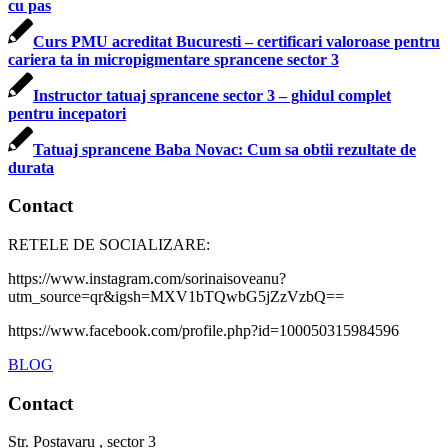
cu pas
Curs PMU acreditat Bucuresti – certificari valoroase pentru
cariera ta in micropigmentare sprancene sector 3
Instructor tatuaj sprancene sector 3 – ghidul complet
pentru incepatori
Tatuaj sprancene Baba Novac: Cum sa obtii rezultate de
durata
Contact
RETELE DE SOCIALIZARE:
https://www.instagram.com/sorinaisoveanu?
utm_source=qr&igsh=MXV1bTQwbG5jZzVzbQ==
https://www.facebook.com/profile.php?id=100050315984596
BLOG
Contact
Str. Postavaru , sector 3