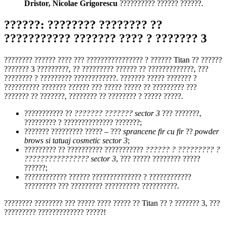
Dristor, Nicolae Grigorescu
?????????? ?????? ??????.
??????: ???????? ???????? ??
??????????? ??????? ???? ? ??????? 3
???????? ?????? ???? ??? ???????????????? ? ?????? Titan ?? ??????
??????? 3 ?????????, ?? ????????? ?????? ?? ?????????????, ???
???????? ? ????????? ????????????. ??????? ????? ??????? ?
?????????? ??????? ?????? ??? ????? ????? ?? ????????? ???
??????? ?? ???????, ???????? ?? ???????? ? ????? ?????.
??????????? ??
??????? ??????? sector 3
??? ???????,
????????? ? ?????????????? ???????;
??????? ????????? ????? – ???
sprancene fir cu fir
??
powder
brows si tatuaj cosmetic sector 3
;
????????? ?? ?????????? ???????????
?????? ? ????????? ?
???????????????? sector 3
, ??? ????? ???????? ?????
??????;
???????????? ?????? ?????????????? ? ????????????
????????? ??? ????????? ?????????? ??????????.
???????? ???????? ??? ????? ???? ????? ?? Titan ?? ? ??????? 3, ???
????????? ????????????? ?????!