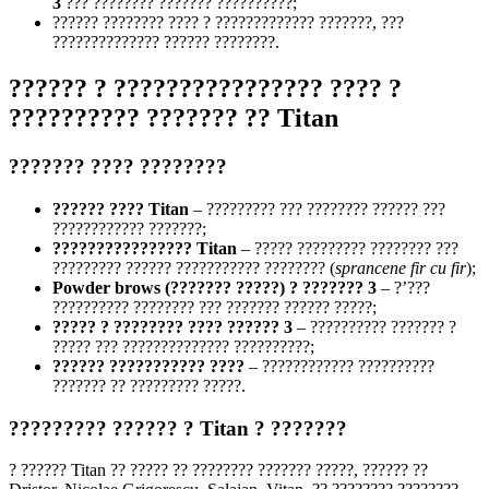
3
??? ???????? ??????? ??????????;
?????? ???????? ???? ? ????????????? ???????, ???
?????????????? ?????? ????????.
?????? ? ???????????????? ???? ?
?????????? ??????? ?? Titan
??????? ???? ????????
?????? ???? Titan
– ????????? ??? ???????? ?????? ???
???????????? ???????;
???????????????? Titan
– ????? ????????? ???????? ???
????????? ?????? ??????????? ???????? (
sprancene fir cu fir
);
Powder brows (??????? ?????) ? ??????? 3
– ?’???
?????????? ???????? ??? ??????? ?????? ?????;
????? ? ???????? ???? ?????? 3
– ?????????? ??????? ?
????? ??? ?????????????? ??????????;
?????? ??????????? ????
– ???????????? ??????????
??????? ?? ????????? ?????.
????????? ?????? ? Titan ? ???????
? ?????? Titan ?? ????? ?? ???????? ??????? ?????, ?????? ??