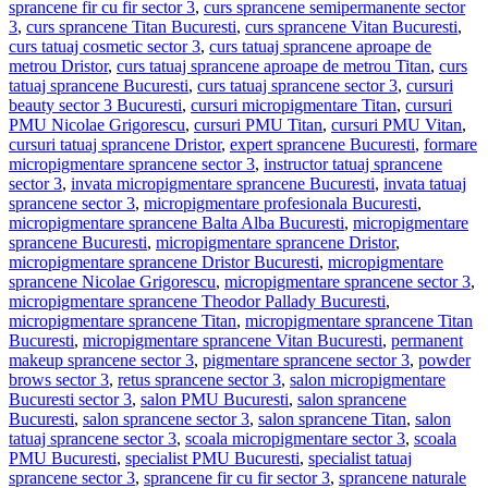
sprancene fir cu fir sector 3
,
curs sprancene semipermanente sector
3
,
curs sprancene Titan Bucuresti
,
curs sprancene Vitan Bucuresti
,
curs tatuaj cosmetic sector 3
,
curs tatuaj sprancene aproape de
metrou Dristor
,
curs tatuaj sprancene aproape de metrou Titan
,
curs
tatuaj sprancene Bucuresti
,
curs tatuaj sprancene sector 3
,
cursuri
beauty sector 3 Bucuresti
,
cursuri micropigmentare Titan
,
cursuri
PMU Nicolae Grigorescu
,
cursuri PMU Titan
,
cursuri PMU Vitan
,
cursuri tatuaj sprancene Dristor
,
expert sprancene Bucuresti
,
formare
micropigmentare sprancene sector 3
,
instructor tatuaj sprancene
sector 3
,
invata micropigmentare sprancene Bucuresti
,
invata tatuaj
sprancene sector 3
,
micropigmentare profesionala Bucuresti
,
micropigmentare sprancene Balta Alba Bucuresti
,
micropigmentare
sprancene Bucuresti
,
micropigmentare sprancene Dristor
,
micropigmentare sprancene Dristor Bucuresti
,
micropigmentare
sprancene Nicolae Grigorescu
,
micropigmentare sprancene sector 3
,
micropigmentare sprancene Theodor Pallady Bucuresti
,
micropigmentare sprancene Titan
,
micropigmentare sprancene Titan
Bucuresti
,
micropigmentare sprancene Vitan Bucuresti
,
permanent
makeup sprancene sector 3
,
pigmentare sprancene sector 3
,
powder
brows sector 3
,
retus sprancene sector 3
,
salon micropigmentare
Bucuresti sector 3
,
salon PMU Bucuresti
,
salon sprancene
Bucuresti
,
salon sprancene sector 3
,
salon sprancene Titan
,
salon
tatuaj sprancene sector 3
,
scoala micropigmentare sector 3
,
scoala
PMU Bucuresti
,
specialist PMU Bucuresti
,
specialist tatuaj
sprancene sector 3
,
sprancene fir cu fir sector 3
,
sprancene naturale