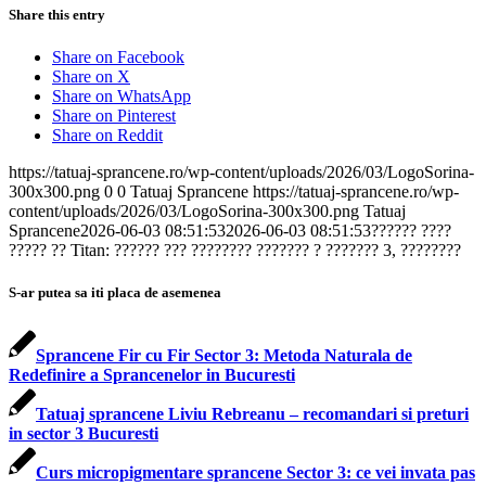
Share this entry
Share on Facebook
Share on X
Share on WhatsApp
Share on Pinterest
Share on Reddit
https://tatuaj-sprancene.ro/wp-content/uploads/2026/03/LogoSorina-
300x300.png
0
0
Tatuaj Sprancene
https://tatuaj-sprancene.ro/wp-
content/uploads/2026/03/LogoSorina-300x300.png
Tatuaj
Sprancene
2026-06-03 08:51:53
2026-06-03 08:51:53
?????? ????
????? ?? Titan: ?????? ??? ???????? ??????? ? ??????? 3, ????????
S-ar putea sa iti placa de asemenea
Sprancene Fir cu Fir Sector 3: Metoda Naturala de
Redefinire a Sprancenelor in Bucuresti
Tatuaj sprancene Liviu Rebreanu – recomandari si preturi
in sector 3 Bucuresti
Curs micropigmentare sprancene Sector 3: ce vei invata pas