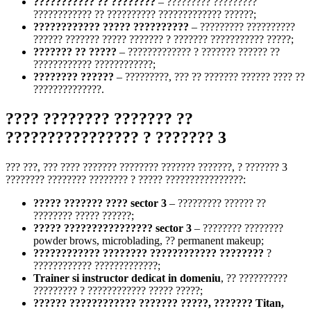
??????????? ?? ????????
– ????????? ?????????
???????????? ?? ?????????? ????????????? ??????;
???????????? ????? ??????????
– ????????? ??????????
?????? ??????? ????? ??????? ? ??????? ??????????? ?????;
??????? ?? ?????
– ????????????? ? ??????? ?????? ??
???????????? ????????????;
???????? ??????
– ?????????, ??? ?? ??????? ?????? ???? ??
??????????????.
???? ???????? ??????? ??
???????????????? ? ??????? 3
??? ???, ??? ???? ??????? ???????? ??????? ???????, ? ??????? 3
???????? ???????? ???????? ? ????? ????????????????:
????? ??????? ???? sector 3
– ????????? ?????? ??
???????? ????? ??????;
????? ???????????????? sector 3
– ???????? ????????
powder brows, microblading, ?? permanent makeup;
???????????? ???????? ???????????? ????????
?
???????????? ?????????????;
Trainer si instructor dedicat in domeniu
, ?? ??????????
????????? ? ???????????? ????? ?????;
?????? ???????????? ??????? ?????, ??????? Titan,