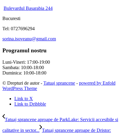
Bulevardul Basarabia 244
Bucuresti
Tel: 0727696294
sorina.isoveanu@gmail.com
Programul nostru
Luni-Vineri: 17:00-19:00
Sambata: 10:00-18:00
Duminica: 10:00-18:00
© Drepturi de autor -
Tatuaj sprancene
-
powered by Enfold
WordPress Theme
Link to X
Link to Dribbble
Tatuaj sprancene aproape de ParkLake: Servicii accesibile si
calitative in sector...
Tatuaj sprancene aproape de Dristor: