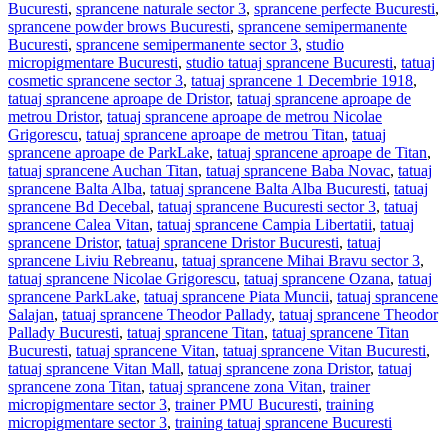
Bucuresti
,
sprancene naturale sector 3
,
sprancene perfecte Bucuresti
,
sprancene powder brows Bucuresti
,
sprancene semipermanente
Bucuresti
,
sprancene semipermanente sector 3
,
studio
micropigmentare Bucuresti
,
studio tatuaj sprancene Bucuresti
,
tatuaj
cosmetic sprancene sector 3
,
tatuaj sprancene 1 Decembrie 1918
,
tatuaj sprancene aproape de Dristor
,
tatuaj sprancene aproape de
metrou Dristor
,
tatuaj sprancene aproape de metrou Nicolae
Grigorescu
,
tatuaj sprancene aproape de metrou Titan
,
tatuaj
sprancene aproape de ParkLake
,
tatuaj sprancene aproape de Titan
,
tatuaj sprancene Auchan Titan
,
tatuaj sprancene Baba Novac
,
tatuaj
sprancene Balta Alba
,
tatuaj sprancene Balta Alba Bucuresti
,
tatuaj
sprancene Bd Decebal
,
tatuaj sprancene Bucuresti sector 3
,
tatuaj
sprancene Calea Vitan
,
tatuaj sprancene Campia Libertatii
,
tatuaj
sprancene Dristor
,
tatuaj sprancene Dristor Bucuresti
,
tatuaj
sprancene Liviu Rebreanu
,
tatuaj sprancene Mihai Bravu sector 3
,
tatuaj sprancene Nicolae Grigorescu
,
tatuaj sprancene Ozana
,
tatuaj
sprancene ParkLake
,
tatuaj sprancene Piata Muncii
,
tatuaj sprancene
Salajan
,
tatuaj sprancene Theodor Pallady
,
tatuaj sprancene Theodor
Pallady Bucuresti
,
tatuaj sprancene Titan
,
tatuaj sprancene Titan
Bucuresti
,
tatuaj sprancene Vitan
,
tatuaj sprancene Vitan Bucuresti
,
tatuaj sprancene Vitan Mall
,
tatuaj sprancene zona Dristor
,
tatuaj
sprancene zona Titan
,
tatuaj sprancene zona Vitan
,
trainer
micropigmentare sector 3
,
trainer PMU Bucuresti
,
training
micropigmentare sector 3
,
training tatuaj sprancene Bucuresti